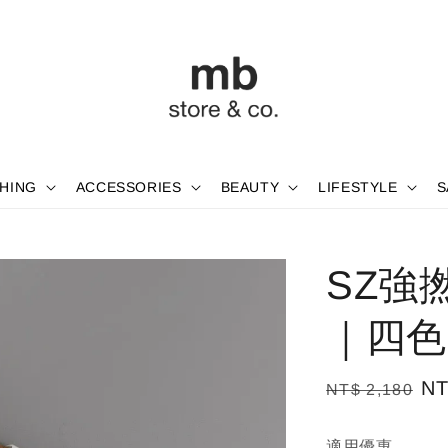
HING
ACCESSORIES
BEAUTY
LIFESTYLE
S
SZ強
｜四色
Regular
Sa
NT
NT$ 2,180
price
pr
適用優惠