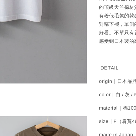
的頂級天竺棉材
有著低毛絮的乾
對稱下襬，單側
好看。不單只有
感受到日本製的
D
origin｜日本品
color｜白 / 灰 /
material｜棉10
size｜F（肩寬
made in Japan.