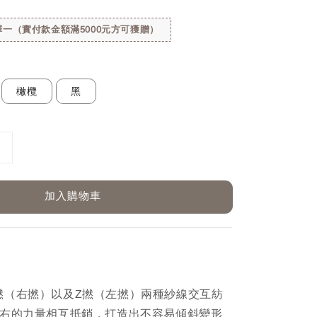
一（實付款金額滿5000元方可獲贈）
橄欖
黑
加入購物車
撚（右撚）以及Z撚（左撚）兩種紗線交互紡
偏右的力量相互抵銷，打造出不容易傾斜變形