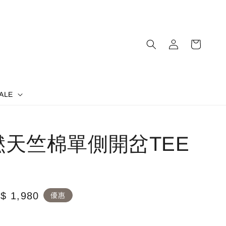
ALE
撚天竺棉單側開岔TEE
le
$ 1,980
優惠
ice