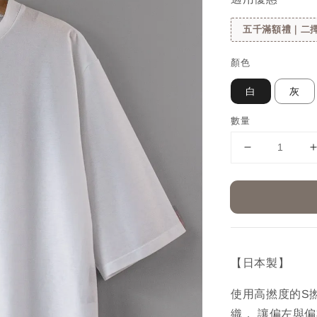
五千滿額禮｜二擇
顏色
白
灰
數量
【日本製】
使用高撚度的S
織， 讓偏左與