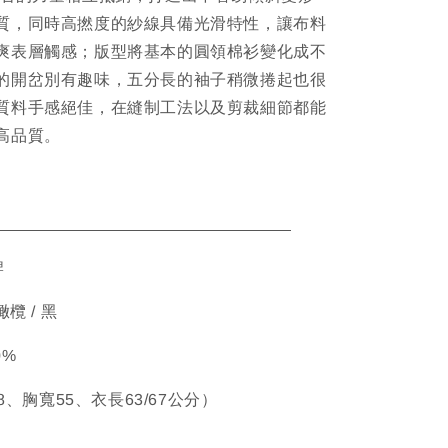
質，同時高撚度的紗線具備光滑特性，讓布料
爽表層觸感；版型將基本的圓領棉衫變化成不
的開岔別有趣味，五分長的袖子稍微捲起也很
質料手感絕佳，在縫制工法以及剪裁細節都能
高品質。
ETAIL
牌
 橄欖 / 黑
0%
48、胸寬55、衣長63/67公分）