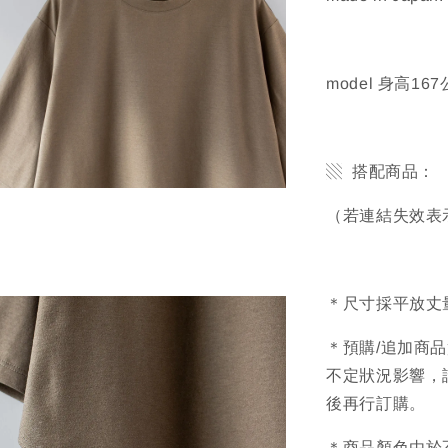
model 身高1
▧ 搭配商品：
（若連結失效表
＊尺寸採平放丈
＊預購/追加商
不定狀況影響，
後再行訂購。
＊商品顏色由於