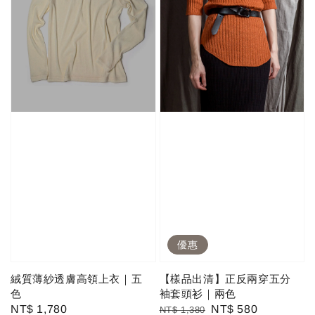
優惠
絨質薄紗透膚高領上衣｜五
【樣品出清】正反兩穿五分
色
袖套頭衫｜兩色
Regular
NT$ 1,780
Regular
Sale
NT$ 580
NT$ 1,380