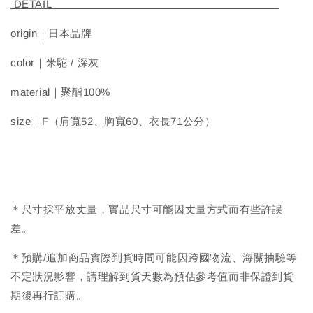
DETAIL
origin｜日本品牌
color｜米駝 / 深灰
material｜聚酯100%
size｜F（肩寬52、胸寬60、衣長71公分）
＊尺寸採平放丈量，實品尺寸可能因丈量方式而有些許誤
差。
＊預購/追加商品實際到貨時間可能因跨國物流、海關抽驗等
不定狀況影響，請理解到貨天數為預估參考值而非保證到貨
期後再行訂購。