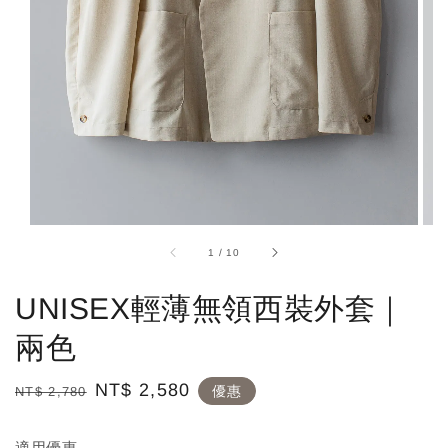
1
/
10
UNISEX輕薄無領西裝外套｜
兩色
Regular
Sale
NT$ 2,580
優惠
NT$ 2,780
price
price
適用優惠