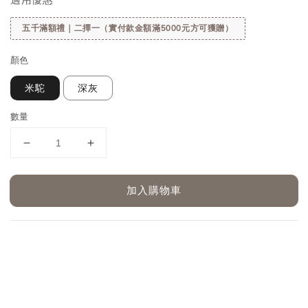
五千滿額禮｜二擇一（實付款金額滿5000元方可獲贈）
顏色
米駝
深灰
數量
加入購物車