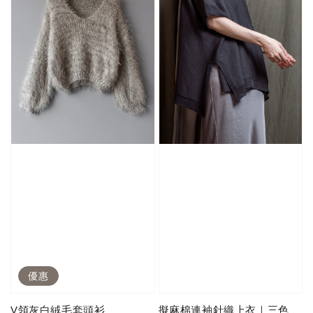
優惠
V領灰白絨毛套頭衫
擬麻棉連袖針織上衣｜三色