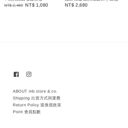
Regular
Sale
NT$ 1,080
Regular
NT$ 2,680
NT$ 2,480
price
price
price
ABOUT mb store & co.
Shipping 出貨方式與運費
Return Policy 退換貨政策
Point 會員點數