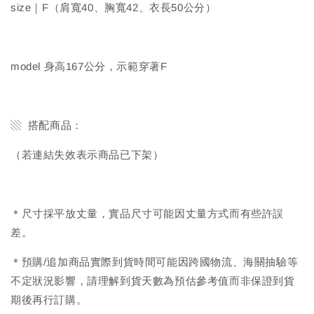
size｜F（肩寬40、胸寬42、衣長50公分）
model 身高167公分，示範穿著F
▧ 搭配商品：
（若連結失效表示商品已下架）
＊尺寸採平放丈量，實品尺寸可能因丈量方式而有些許誤
差。
＊預購/追加商品實際到貨時間可能因跨國物流、海關抽驗等
不定狀況影響，請理解到貨天數為預估參考值而非保證到貨
期後再行訂購。