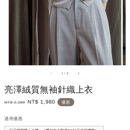
1
/
8
亮澤絨質無袖針織上衣
Regular
Sale
NT$ 1,980
優惠
NT$ 2,280
price
price
適用優惠