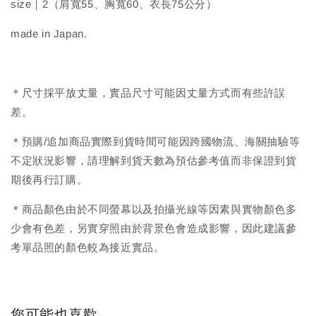
size｜2（肩寬55、胸寬60、衣長75公分）
made in Japan.
＊尺寸採平放丈量，實品尺寸可能因丈量方式而有些許誤
差。
＊預購/追加商品實際到貨時間可能因跨國物流、海關抽驗等
不定狀況影響，請理解到貨天數為預估參考值而非保證到貨
期後再行訂購。
＊商品顏色由於不同螢幕以及拍攝光線等因素與實物顏色多
少會有色差，另實穿照由於背景色會造成影響，因此建議參
考單品照的顏色較為接近實品。
您可能也喜歡