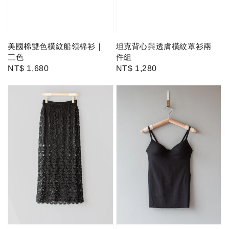
美國棉雙色橫紋船領棉衫｜
坦克背心與透膚橫紋罩衫兩
三色
件組
Regular
NT$ 1,680
Regular
NT$ 1,280
price
price