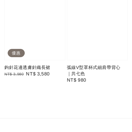
優惠
鉤針花邊透膚針織長裙
弧線V型罩杯式細肩帶背心
｜共七色
Regular
Sale
NT$ 3,580
NT$ 3,980
Regular
NT$ 980
price
price
price