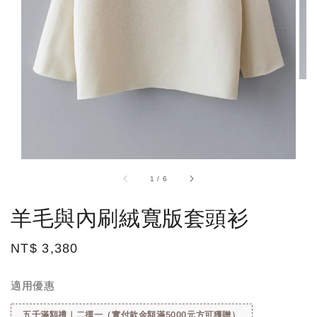
1
/
6
羊毛與內刷絨寬版套頭衫
Regular
NT$ 3,380
price
適用優惠
五千滿額禮｜二擇一（實付款金額滿5000元方可獲贈）