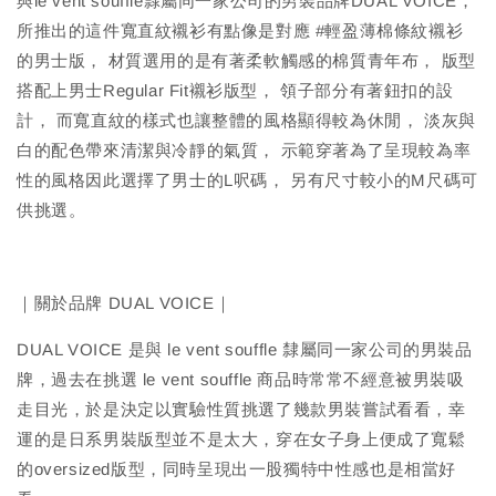
與le vent souffle隸屬同一家公司的男裝品牌DUAL VOICE，
所推出的這件寬直紋襯衫有點像是對應 #輕盈薄棉條紋襯衫
的男士版， 材質選用的是有著柔軟觸感的棉質青年布， 版型
搭配上男士Regular Fit襯衫版型， 領子部分有著鈕扣的設
計， 而寬直紋的樣式也讓整體的風格顯得較為休閒， 淡灰與
白的配色帶來清潔與冷靜的氣質， 示範穿著為了呈現較為率
性的風格因此選擇了男士的L呎碼， 另有尺寸較小的M尺碼可
供挑選。
｜關於品牌 DUAL VOICE｜
DUAL VOICE 是與 le vent souffle 隸屬同一家公司的男裝品
牌，過去在挑選 le vent souffle 商品時常常不經意被男裝吸
走目光，於是決定以實驗性質挑選了幾款男裝嘗試看看，幸
運的是日系男裝版型並不是太大，穿在女子身上便成了寬鬆
的oversized版型，同時呈現出一股獨特中性感也是相當好