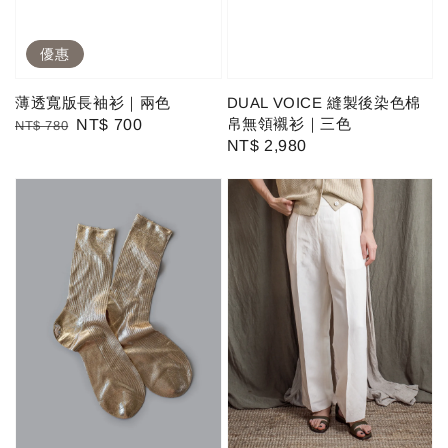
優惠
薄透寬版長袖衫｜兩色
DUAL VOICE 縫製後染色棉
帛無領襯衫｜三色
Regular
Sale
NT$ 700
NT$ 780
Regular
NT$ 2,980
price
price
price