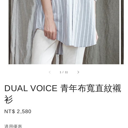
1
/
11
DUAL VOICE 青年布寬直紋襯
衫
Regular
NT$ 2,580
price
適用優惠