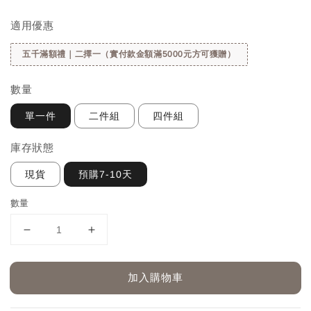
price
適用優惠
五千滿額禮｜二擇一（實付款金額滿5000元方可獲贈）
數量
單一件
二件組
四件組
庫存狀態
現貨
預購7-10天
數量
加入購物車