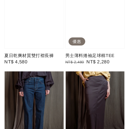
優惠
夏日乾爽材質雙打褶長褲
男士薄料捲袖足球棉TEE
Regular
NT$ 4,580
Regular
Sale
NT$ 2,280
NT$ 2,480
price
price
price