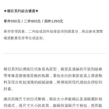
❖櫛目系列組合優惠
❖
單件350元 / 二件650元 / 四件1250元
庫存管理因素，二件組或四件組僅提供預購選項，商品會依實際
備貨數量安排寄出或追加。
櫛目系列以傳統日式食器為原型，碗形及邊緣的不規則線條
帶來像是微微搖晃般的氛圍，看似全白的素面瓷器上透過釉
料呈現出有如漣漪的細膩線條，將傳統與現代感結合得恰到
好處。
總共四種尺寸的日式餐碗，兩款大小丼飯碗以及湯碗屬於相
同樣式，僅尺寸大小的差異，飯碗與湯碗尺寸相似，然而飯