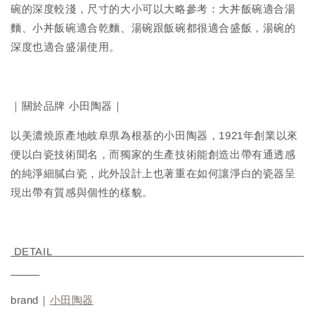
碗的深度較淺，尺寸的大小可以大略參考：大丼飯碗適合湯
麵、小丼飯碗適合乾麵、湯碗跟飯碗都很適合盛飯，湯碗的
深度也適合盛湯使用。
｜關於品牌 小田陶器｜
以美濃燒原產地岐阜県為根基的小田陶器，1921年創業以來
便以白瓷技術聞名，而獨家的生產技術能創造出帶有通透感
的純淨細膩白瓷，此外設計上也著重在如何讓淨白的瓷器呈
現出帶有質感與個性的樣貌。
DETAIL
brand｜
小田陶器