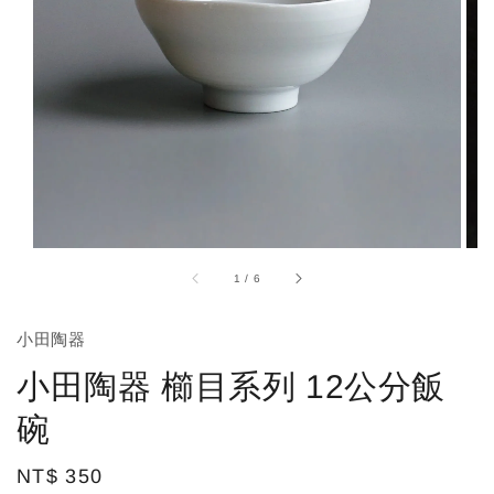
1
/
6
小田陶器
小田陶器 櫛目系列 12公分飯
碗
Regular
NT$ 350