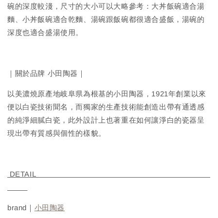
碗的深度較淺，尺寸的大小可以大略參考：大丼飯碗適合湯
麵、小丼飯碗適合乾麵、湯碗跟飯碗都很適合盛飯，湯碗的
深度也適合盛湯使用。
｜關於品牌 小田陶器｜
以美濃燒原產地岐阜県為根基的小田陶器，1921年創業以來
便以白瓷技術聞名，而獨家的生產技術能創造出帶有通透感
的純淨細膩白瓷，此外設計上也著重在如何讓淨白的瓷器呈
現出帶有質感與個性的樣貌。
DETAIL
brand｜
小田陶器