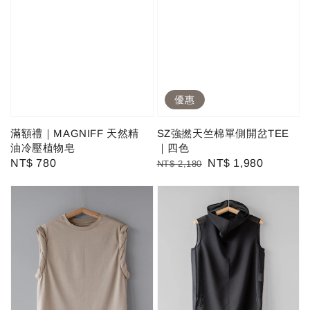
優惠
滿額禮｜MAGNIFF 天然精
SZ強撚天竺棉單側開岔TEE
油冷壓植物皂
｜四色
Regular
NT$ 780
Regular
Sale
NT$ 1,980
NT$ 2,180
price
price
price