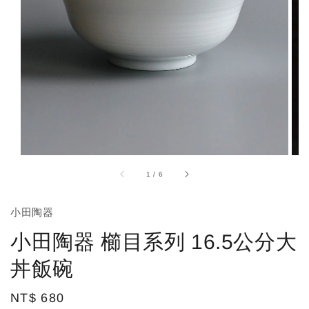
1
/
6
小田陶器
小田陶器 櫛目系列 16.5公分大
丼飯碗
Regular
NT$ 680