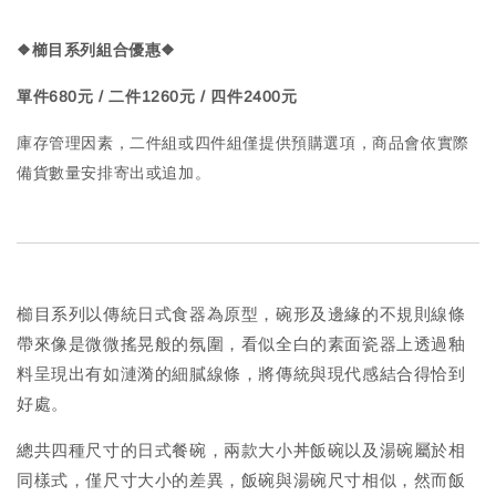
❖櫛目系列組合優惠
❖
單件680元 / 二件1260元 / 四件2400元
庫存管理因素，二件組或四件組僅提供預購選項，商品會依實際
備貨數量安排寄出或追加。
櫛目系列以傳統日式食器為原型，碗形及邊緣的不規則線條
帶來像是微微搖晃般的氛圍，看似全白的素面瓷器上透過釉
料呈現出有如漣漪的細膩線條，將傳統與現代感結合得恰到
好處。
總共四種尺寸的日式餐碗，兩款大小丼飯碗以及湯碗屬於相
同樣式，僅尺寸大小的差異，飯碗與湯碗尺寸相似，然而飯