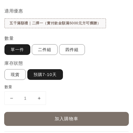
price
適用優惠
五千滿額禮｜二擇一（實付款金額滿5000元方可獲贈）
數量
單一件
二件組
四件組
庫存狀態
現貨
預購7-10天
數量
加入購物車